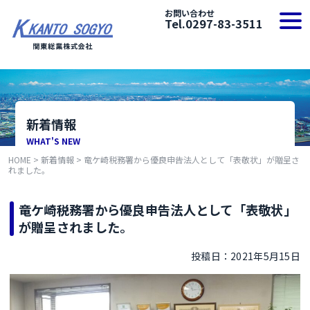
Skip
お問い合わせ
to
togg
Tel.0297-83-3511
content
navi
新着情報
WHAT'S NEW
HOME
>
新着情報
>
竜ケ崎税務署から優良申告法人として「表敬状」が贈呈さ
れました。
竜ケ崎税務署から優良申告法人として「表敬状」
が贈呈されました。
投稿日：2021年5月15日